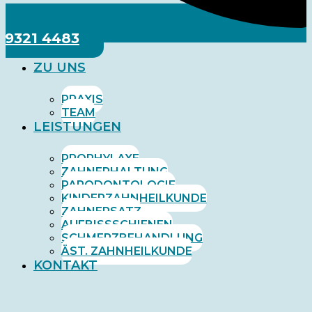
09321 4483
ZU UNS
PRAXIS
TEAM
LEISTUNGEN
PROPHYLAXE
ZAHNERHALTUNG
PARODONTOLOGIE
KINDERZAHNHEILKUNDE
ZAHNERSATZ
AUFBISSSCHIENEN
SCHMERZBEHANDLUNG
ÄST. ZAHNHEILKUNDE
KONTAKT